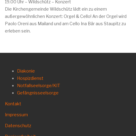
19.00 Uhr – Wildschütz – Konzert
Die Kirchengemeinde Wildschütz lädt ein zu einem
außergewöhnlichen Konzert: Orgel & Cello! An der Orgel wird
Paolo Oreni aus Mailand und am Cello Ina Bär aus Staupitz zu
erleben sein.
Diakonie
Hospizdienst
Notfallseelsorge/KIT
Gefängnisseelsorge
Kontakt
Impressum
Datenschutz